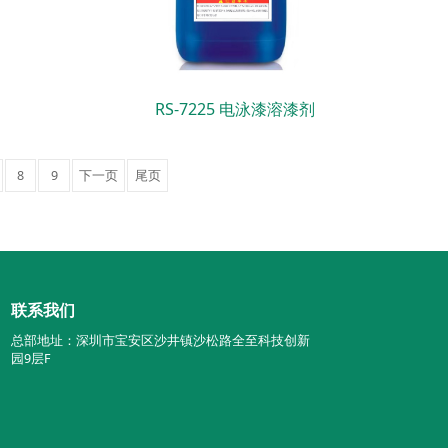
RS-7225 电泳漆溶漆剂
8
9
下一页
尾页
联系我们
总部地址：深圳市宝安区沙井镇沙松路全至科技创新
园9层F