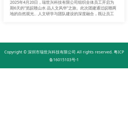
2025年4月20日，瑞世兴科技有限公司组织全体员工开启为
期6天的“览皖赣山水 品人文风华”之旅。此次团建通过皖赣两
地的自然观光、人文研学与团队建设的深度融合，既让员工
放松身心、开阔眼界，也进一步拉近了彼此距离，增强了企
业凝聚力与员工的归属感。公司将继续秉持以人为本的理
念，与全体员工携手并肩、共创辉煌！
Copyright © 深圳市瑞世兴科技有限公司 All rights reserved.
粤ICP
备16015103号-1