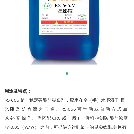
用途及特点：
RS-666 是一稳定碳酸盐显影剂，应用在全（半）水溶液干 膜
光 阻 及 防 焊 漆 之 显 像 。 RS-666 可 手 动 或 自 动 方 式 加
以 补 充 操 作。 当搭配 CRC 或一 般 PH 值和 控制碳 酸盐浓度
+/-0.05（W/W） 之内，可提供你达到最佳的显影效果,并且有