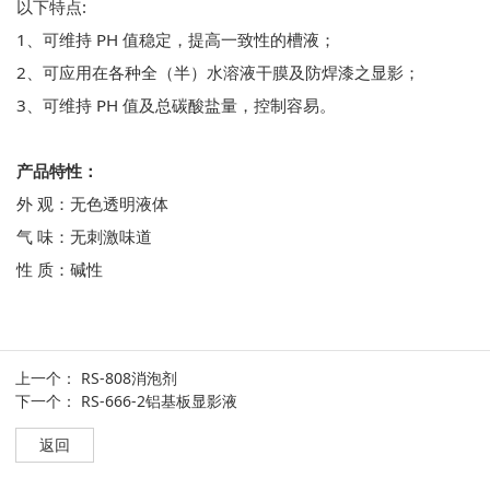
以下特点:
1、可维持 PH 值稳定，提高一致性的槽液；
2、可应用在各种全（半）水溶液干膜及防焊漆之显影；
3、可维持 PH 值及总碳酸盐量，控制容易。
产品特性：
外 观：无色透明液体
气 味：无刺激味道
性 质：碱性
上一个：
RS-808消泡剂
下一个：
RS-666-2铝基板显影液
返回